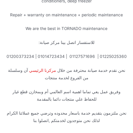
conditioners, deep freezer
Repair + warranty on maintenance + periodic maintenance
We are the best in TORNADO maintenance
للاستفسار اتصل بينا مركز صيانة:
01225025360 | 01127571696 | 01014723434 | 01200373234
نحن نقدم خدمة صيانة محترفة من خلال
مركزنا الرئيسي
آن وسلسلة
من الفروع لخدمة منتجات
وفريق عمل يعي تماما اهمية اسم العالمي أم وبمخازن قطع غيار
للحفاظ علي منتجات دائما بالمقدمة
نحن ملتزمون بتقديم خدمة باسعار محدوده وترضي جميع عملائنا الكرام
لذلك نحن متوجدون لخدمتكم ,اتصلوا بنا